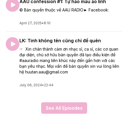
AAU confession #1: Tự hào màu áo lính
© Bản quyền thuộc về AAU RADIO► Facebook:
April 27, 2025
•
8:10
LK: Tình không tên cũng chỉ để quên
☞ Xin chân thành cảm ơn nhạc sĩ, ca sĩ, các cơ quan
đại diện, chủ sở hữu bản quyền đã tạo điều kiện để
#aauradio mang liên khúc này đến gần hơn với các
bạn yêu nhạc. Mọi vấn đề bản quyền xin vui lòng liên
hệ huutan.aau@gmail.com
July 06, 2024
•
22:44
See All Episodes